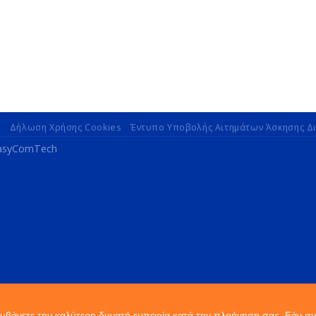
ν
Δήλωση Χρήσης Cookies
Έντυπο Υποβολής Αιτημάτων Άσκησης Δ
EasyComTech
αμβάνετε την καλύτερη δυνατή εμπειρία κατά την πλοήγηση σας. Εάν σ